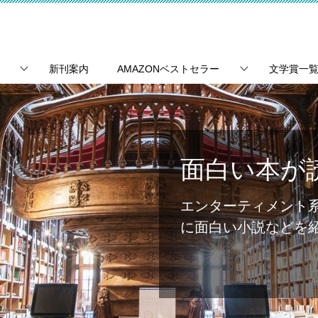
新刊案内
AMAZONベストセラー
文学賞一
面白い本が
エンターティメント
に面白い小説などを