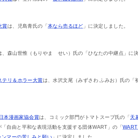
化賞
は、児島青氏の「
本なら売るほど
」に決定しました。
は、森山世惟（もりやま せい）氏の「ひなたの中継点」に
ステリ＆ホラー大賞
は、水沢文尾（みずさわ ふみお）氏の「
日本漫画家協会賞
は、コミック部門がトマトスープ氏の「
天
が「自由と平和な表現活動を支援する団体WART」の「
WART
ャンマーの苦しみと願い
」に決定しました。