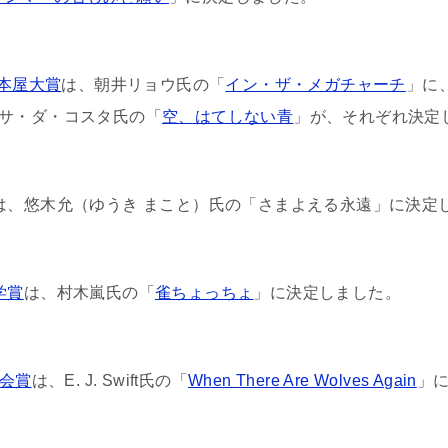
本屋大賞
は、朝井リョウ氏の「
イン・ザ・メガチャーチ
」に
ッサ・ダ・コスタ氏の「
空、はてしない青
」が、それぞれ決定
は、悠木允（ゆうき まこと）氏の「さまよえる永遠」に決定
学賞
は、村木嵐氏の「
雀ちょっちょ
」に決定しました。
協会賞
は、E. J. Swift氏の「
When There Are Wolves Again
」