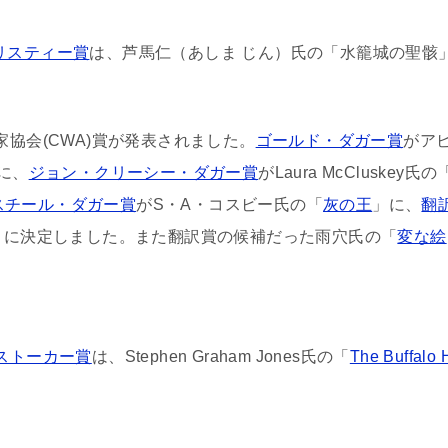
リスティー賞
は、芦馬仁（あしま じん）氏の「水籠城の聖骸
家協会(CWA)賞が発表されました。
ゴールド・ダガー賞
がア
に、
ジョン・クリーシー・ダガー賞
がLaura McCluskey氏の
スチール・ダガー賞
がS・A・コスビー氏の「
灰の王
」に、
翻
」に決定しました。また翻訳賞の候補だった雨穴氏の「
変な絵
ストーカー賞
は、Stephen Graham Jones氏の「
The Buffalo 