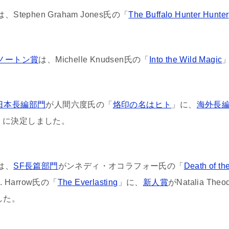
は、Stephen Graham Jones氏の「
The Buffalo Hunter Hunter
ノートン賞
は、Michelle Knudsen氏の「
Into the Wild Magic
日本長編部門
が人間六度氏の「
烙印の名はヒト
」に、
海外長
」に決定しました。
は、
SF長篇部門
がンネディ・オコラフォー氏の「
Death of th
E. Harrow氏の「
The Everlasting
」に、
新人賞
がNatalia The
した。