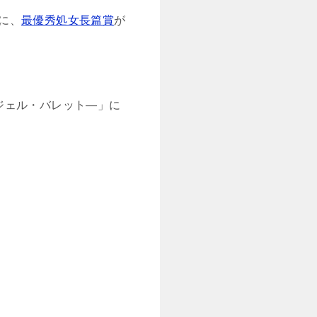
に、
最優秀処女長篇賞
が
ジェル・バレット―」に