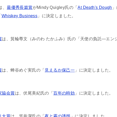
は、
最優秀長篇賞
がMindy Quigley氏の「
At Death's Dough
」
「
Whiskey Business
」に決定しました。
賞
は、箕輪尊文（みのわ たかふみ）氏の「天使の負託―エン
賞
は、蝉谷めぐ実氏の「
見えるか保己一
」に決定しました。
家協会賞
は、伏尾美紀氏の「
百年の時効
」に決定しました。
リ大賞
は、笠井潔氏の「
夜と霧の誘拐
」に決定しました。