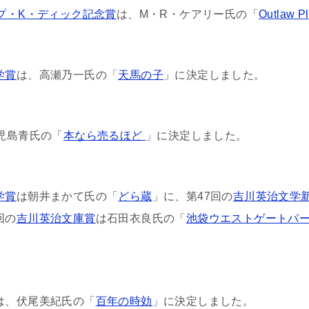
プ・K・ディック記念賞
は、M・R・ケアリー氏の「
Outlaw Pl
学賞
は、高瀬乃一氏の「
天馬の子
」に決定しました。
、児島青氏の「
本なら売るほど
」に決定しました。
学賞
は朝井まかて氏の「
どら蔵
」に、第47回の
吉川英治文学
回の
吉川英治文庫賞
は石田衣良氏の「
池袋ウエストゲートパ
は、伏尾美紀氏の「
百年の時効
」に決定しました。