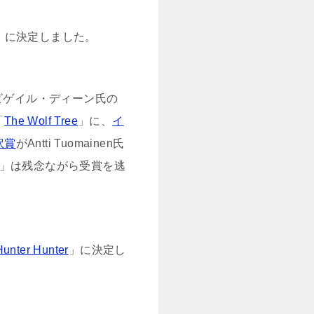
」に決定しました。
ビゲイル・ディーン氏の
「
The Wolf Tree
」に、
イ
訳賞
がAntti Tuomainen氏
」は残念ながら受賞を逃
Hunter Hunter
」に決定し