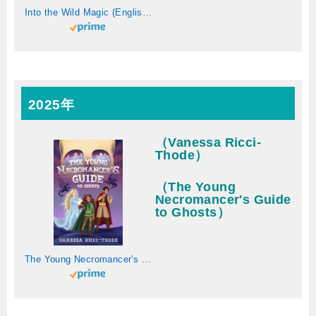
Into the Wild Magic (English Edition)
2025年
（Vanessa Ricci-
Thode）
（The Young
Necromancer's Guide
to Ghosts）
The Young Necromancer's Guide to Ghosts (Fireborn) (English Edition)