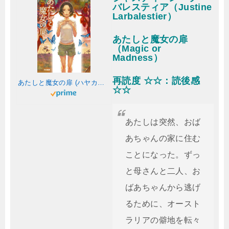
バレスティア（Justine
Larbalestier）
あたしと魔女の扉
（Magic or
Madness）
再読度 ☆☆：読後感
あたしと魔女の扉 (ハヤカワ文庫 FT ラ 3-1)
☆☆
あたしは突然、おば
あちゃんの家に住む
ことになった。ずっ
と母さんと二人、お
ばあちゃんから逃げ
るために、オースト
ラリアの僻地を転々