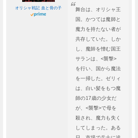
オリシャ戦記 血と骨の子
舞台は、オリシャ王
国。かつては魔師と
魔力を持たない者が
共存していた。しか
し、魔師を憎む国王
サランは、<襲撃>
を行い、国から魔法
を一掃した。ゼリィ
は、白い髪をもつ魔
師の17歳の少女だ
が、<襲撃>で母を
殺され、魔力も失く
してしまった。ある
日、市場で兵士に追