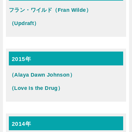
フラン・ワイルド（Fran Wilde）
（Updraft）
2015年
（Alaya Dawn Johnson）
（Love Is the Drug）
2014年