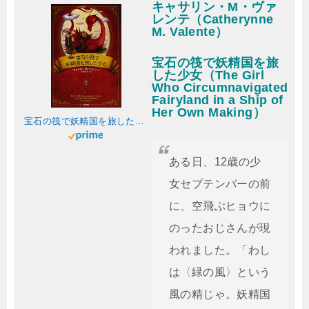
キャサリン・M・ヴァ
レンテ（Catherynne
M. Valente）
宝石の筏で妖精国を旅
した少女（The Girl
Who Circumnavigated
Fairyland in a Ship of
Her Own Making）
宝石の筏で妖精国を旅した少女 (ハヤカワ文庫 FT ウ 6-1)
ある日、12歳の少
女セプテンバーの前
に、空飛ぶヒョウに
のったおじさんが現
われました。「わし
は〈緑の風〉という
風の精じゃ。妖精国