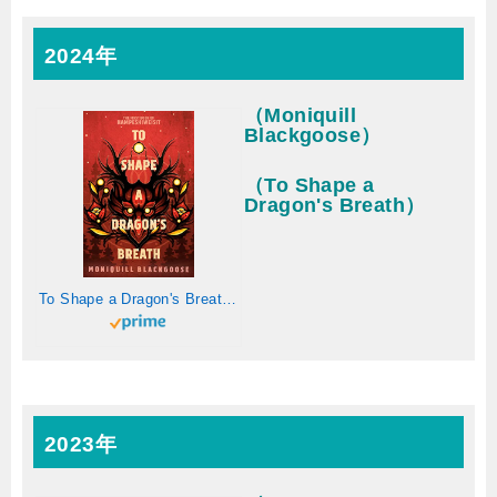
2024年
（Moniquill
Blackgoose）
（To Shape a
Dragon's Breath）
To Shape a Dragon's Breath: The First Book of Nampeshiweisit (English Edition)
2023年