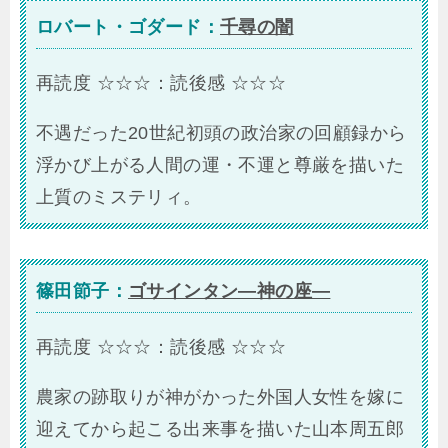
ロバート・ゴダード：
千尋の闇
再読度 ☆☆☆：読後感 ☆☆☆
不遇だった20世紀初頭の政治家の回顧録から
浮かび上がる人間の運・不運と尊厳を描いた
上質のミステリィ。
篠田節子：
ゴサインタン―神の座―
再読度 ☆☆☆：読後感 ☆☆☆
農家の跡取りが神がかった外国人女性を嫁に
迎えてから起こる出来事を描いた山本周五郎