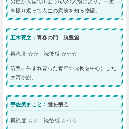
男性が天国で出会う5人の人物により、一生
を振り返って人生の意義を知る物語。
五木寛之：
青春の門 筑豊篇
再読度 ☆☆：読後感 ☆☆☆
筑豊に生まれ育った青年の成長を中心にした
大河小説。
宇佐美まこと：
骨を弔う
再読度 ☆☆：読後感 ☆☆☆