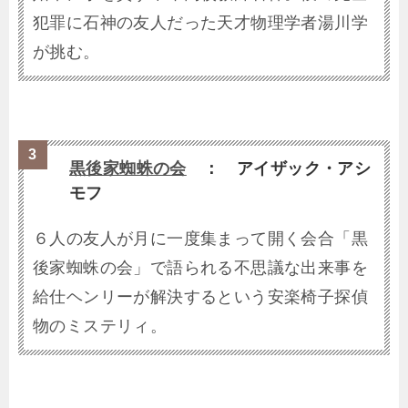
犯罪に石神の友人だった天才物理学者湯川学
が挑む。
黒後家蜘蛛の会
： アイザック・アシ
モフ
６人の友人が月に一度集まって開く会合「黒
後家蜘蛛の会」で語られる不思議な出来事を
給仕ヘンリーが解決するという安楽椅子探偵
物のミステリィ。