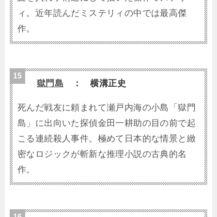
ィ。近年読んだミステリィの中では最高傑
作。
獄門島
： 横溝正史
死んだ戦友に頼まれて瀬戸内海の小島「獄門
島」に出向いた探偵金田一耕助の目の前で起
こる連続殺人事件。極めて日本的な情景と緻
密なロジックが斬新な推理小説の古典的名
作。