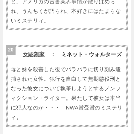
と。アメリカの古書業界事情が散りばめら
れ、うんちくが語られ、本好きにはたまらな
いミステリィ。
女彫刻家
： ミネット・ウォルターズ
母と妹を殺害した後でバラバラに切り刻み逮
捕された女性。犯行を自白して無期懲役刑と
なった彼女について執筆しようとするノンフ
ィクション・ライター。果たして彼女は本当
に犯人なのか・・・。NWA賞受賞のミステリ
ィ。