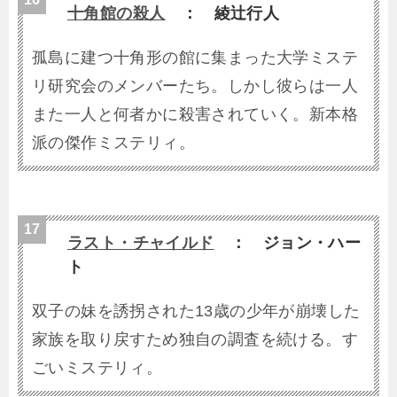
十角館の殺人
： 綾辻行人
孤島に建つ十角形の館に集まった大学ミステ
リ研究会のメンバーたち。しかし彼らは一人
また一人と何者かに殺害されていく。新本格
派の傑作ミステリィ。
ラスト・チャイルド
： ジョン・ハー
ト
双子の妹を誘拐された13歳の少年が崩壊した
家族を取り戻すため独自の調査を続ける。す
ごいミステリィ。