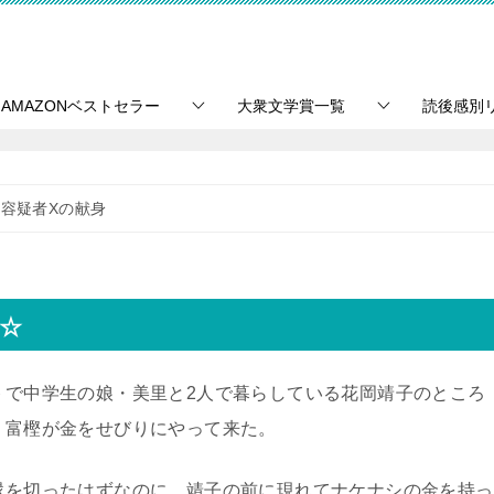
AMAZONベストセラー
大衆文学賞一覧
読後感別
容疑者Xの献身
☆
トで中学生の娘・美里と2人で暮らしている花岡靖子のところ
・富樫が金をせびりにやって来た。
縁を切ったはずなのに、靖子の前に現れてナケナシの金を持っ