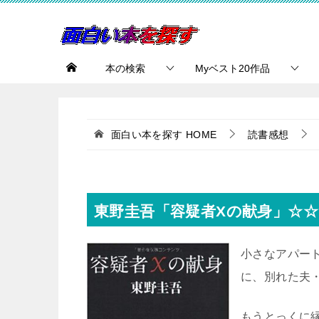
本の検索
Myベスト20作品
面白い本を探す
HOME
読書感想
東野圭吾「容疑者Xの献身」☆☆
小さなアパー
に、別れた夫
もうとっくに