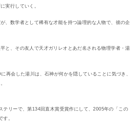
ずに実行していく。
だが、数学者として稀有な才能を持つ論理的な人物で、彼の企
俊平と、その友人で天才ガリレオとあだ名される物理学者・湯
神に再会した湯川は、石神が何かを隠していることに気づき、
る。
テリーで、第134回直木賞受賞作にして、2005年の「この
です。