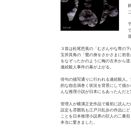
３首は松尾芭蕉の「むざんやな冑の下
宝井其角の「鶯の身をさかさまに初音
をなぞったかのように梅の古木から逆
連続殺人事件の幕が上がる。
俳句の描写通りに行われる連続殺人。
的な怨念渦巻く状況を背景にして描か
んな推理小説が日本にもあったんだと
管理人が横溝正史作品で最初に読んだ
設定も雰囲気も江戸川乱歩の作品にど
ことを日本推理小説界の巨人の二番煎
本当に驚きました。