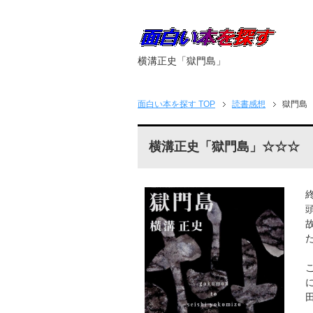
横溝正史「獄門島」
面白い本を探す
TOP
読書感想
獄門島
横溝正史「獄門島」☆☆☆