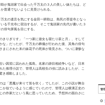
耕助が鬼頭家で出会った千万太の３人の美しい妹たちは、ど
こか普通でないように見受けられる。
千万太の遺言を気にする金田一耕助は、島民の菩提寺となっ
ている千光寺に宿泊するが、そこで鬼頭家の先代が書いた３
首の俳句屏風を目にする。
のきりぎりす」「一つ家に遊女も寝たり萩と月」、そして
かな」だったが、千万太の葬儀が行われた後、其角の俳句
さまにされた末の妹花子の死体が発見され、ついに凄惨な
古い因習に囚われた孤島。名家の跡目相続争いなど、日本
れた推理小説で、管理人は高校生の頃に読みましたが、こ
驚き感動しました。
のは「悪魔が来りて笛を吹く」でしたが、この小説が舞台
こか似ているように感じていたので、管理人は横溝正史の
管
じの作家だという風に思っていたため、予想外の面白さに