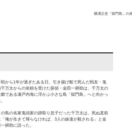
横溝正史「獄門島」の
終戦から1年が過ぎたある日、引き揚げ船で死んだ戦友・鬼
頭千万太からの依頼を受けた探偵・金田一耕助は、千万太の
故郷である瀬戸内海に浮かぶ小さな島「獄門島」へと向かっ
た。
この島の名家鬼頭家の跡取り息子だった千万太は、死ぬ直前
に「俺が生きて帰らなければ、3人の妹達が殺される」と金
田一耕助に語った。