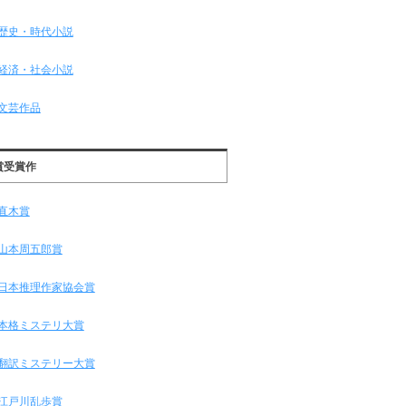
歴史・時代小説
経済・社会小説
文芸作品
賞受賞作
直木賞
山本周五郎賞
日本推理作家協会賞
本格ミステリ大賞
翻訳ミステリー大賞
江戸川乱歩賞