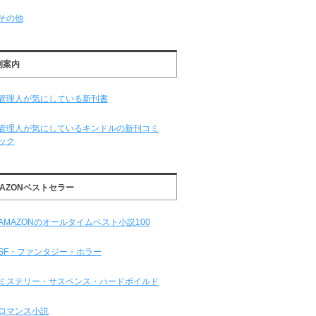
その他
刊案内
管理人が気にしている新刊書
管理人が気にしているキンドルの新刊コミ
ック
MAZONベストセラー
AMAZONのオールタイムベスト小説100
SF・ファンタジー・ホラー
ミステリー・サスペンス・ハードボイルド
ロマンス小説