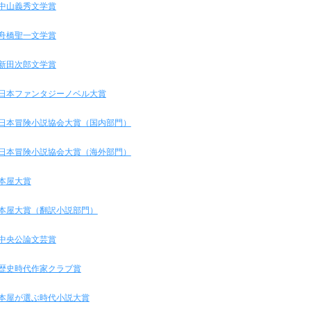
中山義秀文学賞
舟橋聖一文学賞
新田次郎文学賞
日本ファンタジーノベル大賞
日本冒険小説協会大賞（国内部門）
日本冒険小説協会大賞（海外部門）
本屋大賞
本屋大賞（翻訳小説部門）
中央公論文芸賞
歴史時代作家クラブ賞
本屋が選ぶ時代小説大賞