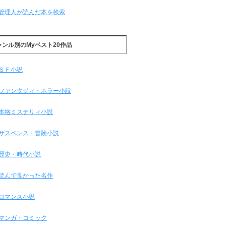
管理人が読んだ本を検索
ャンル別のMyベスト20作品
ＳＦ小説
ファンタジィ・ホラー小説
本格ミステリィ小説
サスペンス・冒険小説
歴史・時代小説
読んで良かった名作
ロマンス小説
マンガ・コミック