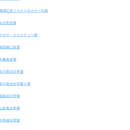
横溝正史ミステリ＆ホラー大賞
鮎川哲也賞
アガサ・クリスティー賞
柴田錬三郎賞
大藪春彦賞
吉川英治文学賞
吉川英治文学新人賞
泉鏡花文学賞
山田風太郎賞
司馬遼太郎賞