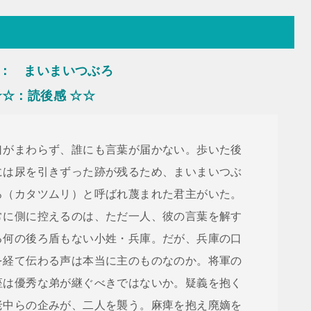
： まいまいつぶろ
☆☆：読後感 ☆☆
口がまわらず、誰にも言葉が届かない。歩いた後
には尿を引きずった跡が残るため、まいまいつぶ
ろ（カタツムリ）と呼ばれ蔑まれた君主がいた。
常に側に控えるのは、ただ一人、彼の言葉を解す
る何の後ろ盾もない小姓・兵庫。だが、兵庫の口
を経て伝わる声は本当に主のものなのか。将軍の
座は優秀な弟が継ぐべきではないか。疑義を抱く
老中らの企みが、二人を襲う。麻痺を抱え廃嫡を