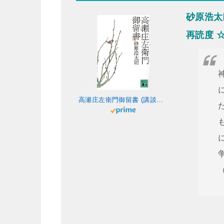
砂原浩
再読度 
高瀬庄左衛門御留書 (講談社文庫)