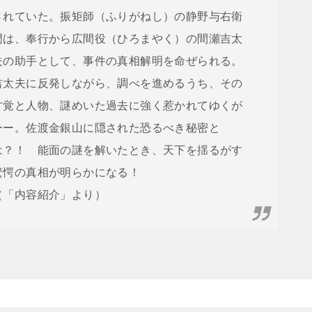
されていた。振矩師（ふりがねし）の静野与右衛
門は、奉行から広間役（ひろまやく）の間瀬吉太
夫の助手として、事件の真相解明を命ぜられる。
吉太夫に反発しながら、調べを進めるうち、その
才覚と人物、謎めいた過去に強く惹かれてゆくが
ーー。佐渡金銀山に隠された恐るべき秘密と
は？！ 能面の謎を解いたとき、天下を揺るがす
驚愕の真相が明らかになる！
（「内容紹介」より）