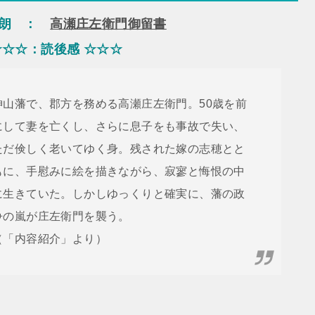
太朗 ：
高瀬庄左衛門御留書
☆☆☆：読後感 ☆☆☆
神山藩で、郡方を務める高瀬庄左衛門。50歳を前
にして妻を亡くし、さらに息子をも事故で失い、
ただ倹しく老いてゆく身。残された嫁の志穂とと
もに、手慰みに絵を描きながら、寂寥と悔恨の中
に生きていた。しかしゆっくりと確実に、藩の政
争の嵐が庄左衛門を襲う。
（「内容紹介」より）