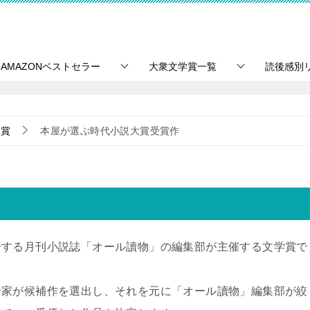
AMAZONベストセラー
大衆文学賞一覧
読後感別
学賞
本屋が選ぶ時代小説大賞受賞作
行する月刊小説誌「オール讀物」の編集部が主催する文学賞で
論家が候補作を選出し、それを元に「オール讀物」編集部が絞