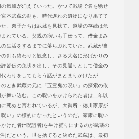
国の気風が消えていった。かつて戦場で名を馳せ
た宮本武蔵の剣も、時代遅れの遺物になり果てて
いた。弟子たちは武蔵を見捨て、道場の存続は危
ぶまれている。父親の病いも手伝って、借金まみ
れの生活をするまでに落ちぶれていた。武蔵が自
分の剣も終わりと観念し、さる大名に形ばかりの
免許皆伝の免状を出し、その見返りとして借金の
肩代わりをしてもらう話がまとまりかけたが――
そのとき武蔵の元に「五霊鬼の呪い」の探索の依
頼が舞い込む。この呪いをかけられた者は二年以
内に死ぬと言われているが、大御所・徳川家康が
「呪い」の標的になったというのだ。家康に呪い
をかけた者(=呪詛者)を生け捕りにするのが武蔵の
役割だという。世を捨てると決めた武蔵は、最初