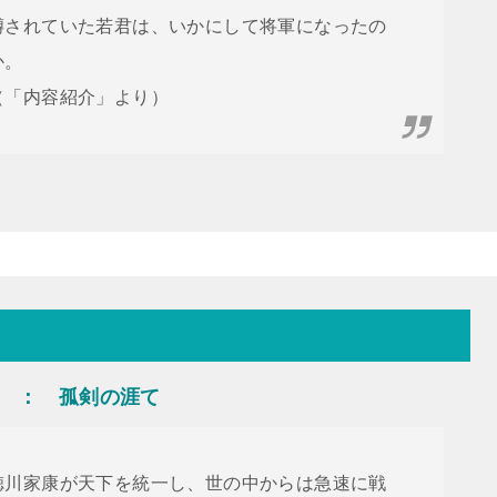
噂されていた若君は、いかにして将軍になったの
か。
（「内容紹介」より）
 ： 孤剣の涯て
徳川家康が天下を統一し、世の中からは急速に戦