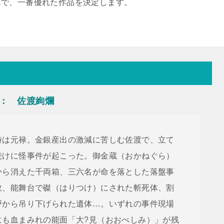
んで、一番優れた作品を決定します。
： 佐渡絢爛
時は元禄。金銀産出の激減に苦しむ佐渡で、立て
続けに怪事件が起こった。御金蔵（おかねぐら）
から消えた千両箱、三六名が命を落とした落盤事
故、能舞台で磔（はりつけ）にされた斬死体、割
戸から吊り下げられた遺体…。いずれの事件現場
にも血まみれの能面「大?見（おおべしみ）」が残