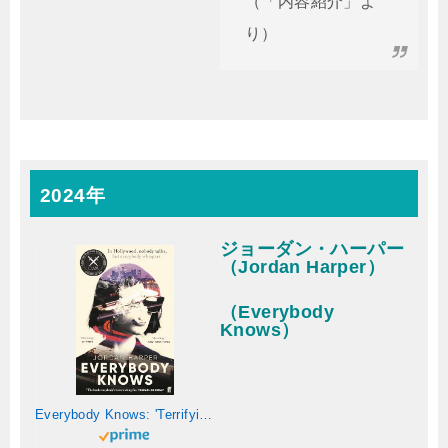
（「内容紹介」よ
り）
2024年
ジョーダン・ハーパー
（Jordan Harper）
（Everybody
Knows）
Everybody Knows: 'Terrifying and exhilarating.' JAMES PATTERSON (English Edition)