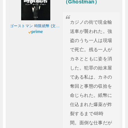
（Ghostman）
カジノの街で現金輸
ゴーストマン 時限紙幣 (文春文庫 ホ 10-1)
送車が襲われた。強
盗のうち一人は現場
で死亡。残る一人が
カネとともに姿を消
した。犯罪の始末屋
である私は、カネの
奪回と事態の収拾を
命じられた。紙幣に
仕込まれた爆薬が炸
裂するまで48時
間。面倒な仕事だが