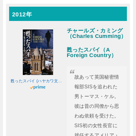
2012年
チャールズ・カミング
（Charles Cumming）
甦ったスパイ（A
Foreign Country）
故あって英国秘密情
甦ったスパイ (ハヤカワ文庫NV)
報部SISを追われた
男トーマス・ケル。
彼は昔の同僚から思
わぬ依頼を受けた。
SIS初の女性長官に
就任するアメリア・