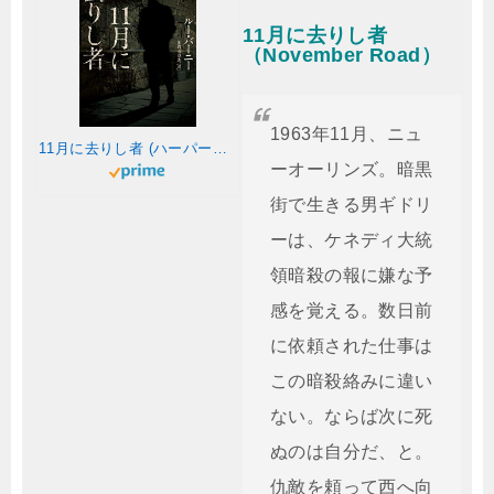
11月に去りし者
（November Road）
1963年11月、ニュ
11月に去りし者 (ハーパーBOOKS)
ーオーリンズ。暗黒
街で生きる男ギドリ
ーは、ケネディ大統
領暗殺の報に嫌な予
感を覚える。数日前
に依頼された仕事は
この暗殺絡みに違い
ない。ならば次に死
ぬのは自分だ、と。
仇敵を頼って西へ向