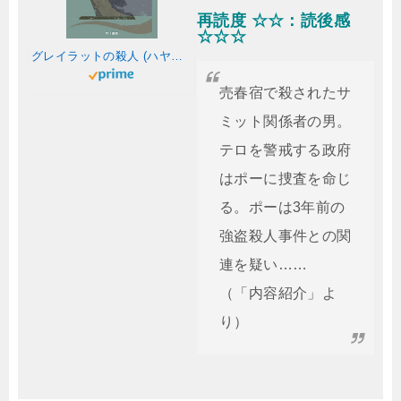
再読度 ☆☆：読後感
☆☆☆
グレイラットの殺人 (ハヤカワ・ミステリ文庫 HMク 23-4)
売春宿で殺されたサ
ミット関係者の男。
テロを警戒する政府
はポーに捜査を命じ
る。ポーは3年前の
強盗殺人事件との関
連を疑い……
（「内容紹介」よ
り）