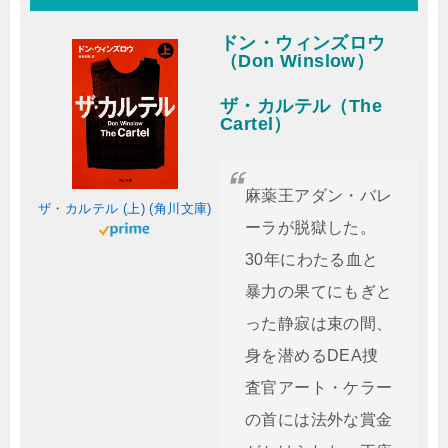
ドン・ウィンズロウ
（Don Winslow）
ザ・カルテル（The
Cartel）
麻薬王アダン・バレ
ザ・カルテル (上) (角川文庫)
ーラが脱獄した。
30年にわたる血と
暴力の果てにもぎと
った静寂は束の間、
身を潜めるDEA捜
査官アート・ケラー
の首には法外な賞金