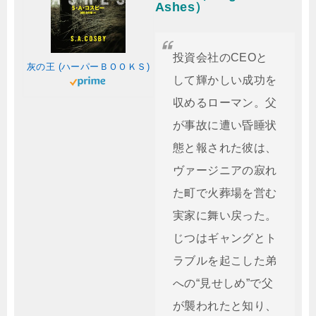
Ashes）
投資会社のCEOと
灰の王 (ハーパーＢＯＯＫＳ)
して輝かしい成功を
収めるローマン。父
が事故に遭い昏睡状
態と報された彼は、
ヴァージニアの寂れ
た町で火葬場を営む
実家に舞い戻った。
じつはギャングとト
ラブルを起こした弟
への“見せしめ”で父
が襲われたと知り、