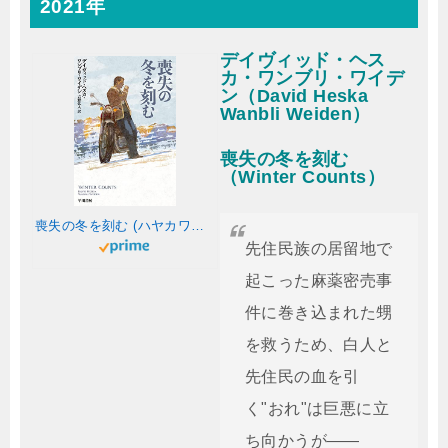
2021年
デイヴィッド・ヘス
カ・ワンブリ・ワイデ
ン（David Heska
Wanbli Weiden）
喪失の冬を刻む
（Winter Counts）
喪失の冬を刻む (ハヤカワ・ミステリ文庫 HMワ 2-1)
先住民族の居留地で
起こった麻薬密売事
件に巻き込まれた甥
を救うため、白人と
先住民の血を引
く"おれ"は巨悪に立
ち向かうが――