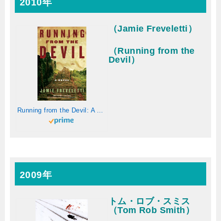
2010年
（Jamie Freveletti）
（Running from the
Devil）
Running from the Devil: A Novel (English Edition)
2009年
トム・ロブ・スミス
（Tom Rob Smith）