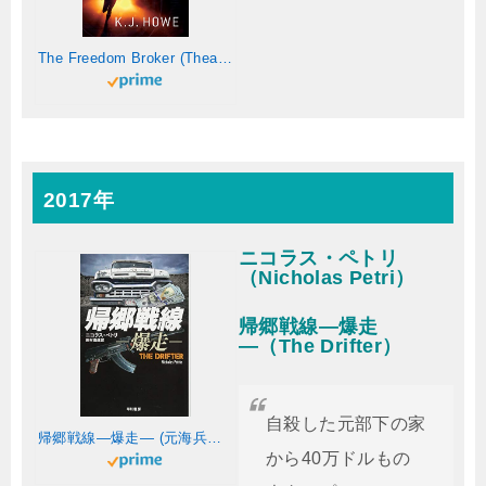
The Freedom Broker (Thea Paris 1) (English Edition)
2017年
ニコラス・ペトリ
（Nicholas Petri）
帰郷戦線―爆走
―（The Drifter）
自殺した元部下の家
帰郷戦線―爆走― (元海兵隊員ピーター・アッシュ・シリーズ)
から40万ドルもの