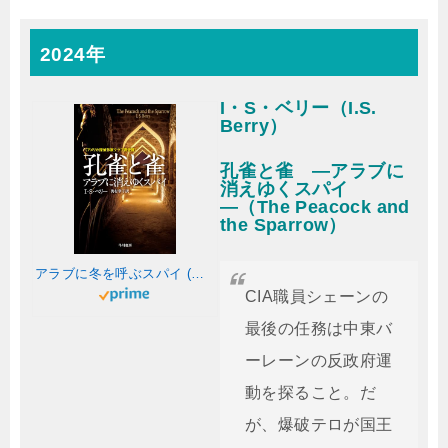
2024年
I・S・ベリー（I.S.
Berry）
孔雀と雀 ―アラブに
消えゆくスパイ
―（The Peacock and
the Sparrow）
アラブに冬を呼ぶスパイ (ハヤカワ文庫NV)
CIA職員シェーンの
最後の任務は中東バ
ーレーンの反政府運
動を探ること。だ
が、爆破テロが国王