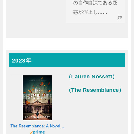
の自作自演である疑
惑が浮上し……
2023年
（Lauren Nossett）
（The Resemblance）
The Resemblance: A Novel (English Edition)