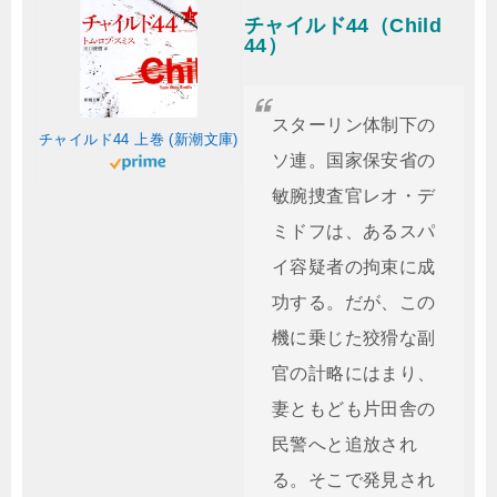
チャイルド44（Child
44）
スターリン体制下の
チャイルド44 上巻 (新潮文庫)
ソ連。国家保安省の
敏腕捜査官レオ・デ
ミドフは、あるスパ
イ容疑者の拘束に成
功する。だが、この
機に乗じた狡猾な副
官の計略にはまり、
妻ともども片田舎の
民警へと追放され
る。そこで発見され