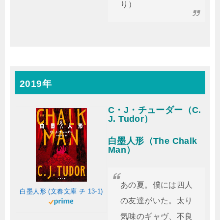
り）
2019年
C・J・チューダー（C.
J. Tudor）
白墨人形（The Chalk
Man）
あの夏。僕には四人
白墨人形 (文春文庫 チ 13-1)
の友達がいた。太り
気味のギャヴ、不良