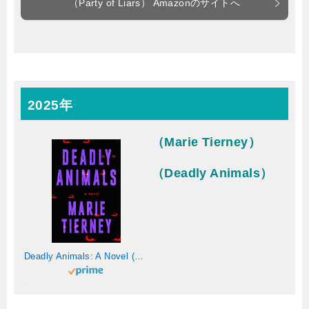
（Party of Liars） Amazonのサイトへ
2025年
（Marie Tierney）
（Deadly Animals）
Deadly Animals: A Novel (English Edition)