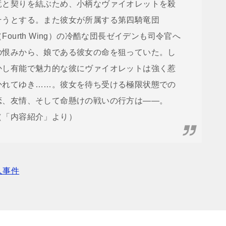
竜と契りを結ぶため、小柄なヴァイオレットを殺
そうとする。また彼女が所属する第四騎竜団
（Fourth Wing）の冷酷な団長ゼイデンも司令官へ
の恨みから、娘である彼女の命を狙っていた。し
かし有能で魅力的な彼にヴァイオレットは強く惹
かれてゆき……。彼女を待ち受ける極限状態での
恋、友情、そして命懸けの戦いの行方は――。
（「内容紹介」より）
人事件