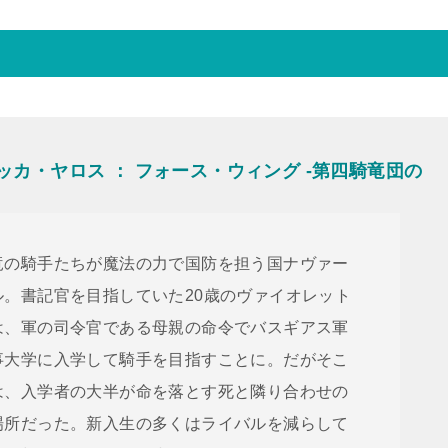
ベッカ・ヤロス ： フォース・ウィング -第四騎竜団の
竜の騎手たちが魔法の力で国防を担う国ナヴァー
ル。書記官を目指していた20歳のヴァイオレット
は、軍の司令官である母親の命令でバスギアス軍
事大学に入学して騎手を目指すことに。だがそこ
は、入学者の大半が命を落とす死と隣り合わせの
場所だった。新入生の多くはライバルを減らして