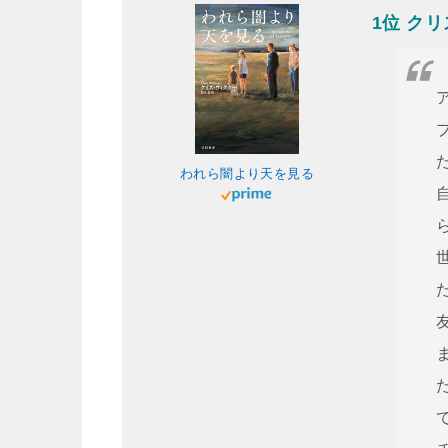
1位 ク
われら闇より天を見る