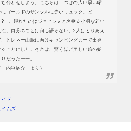
待ち合わせしよう。こちらは、つばの広い黒い帽
子にゴールドのサンダルに赤いリュック。ど
う?」。現れたのはジョアンヌと名乗る小柄な若い
女性。自分のことは何も語らない。2人はとりあえ
ず、ピレネー山脈に向けキャンピングカーで出発
することにした。それは、驚くほど美しい旅の始
まりだったーー。
（「内容紹介」より）
メイド
ェイムズ