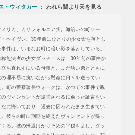
リス・ウィタカー ：
われら闇より天を見る
アメリカ、カリフォルニア州。海沿いの町ケー
プ・ヘイヴン。30年前にひとりの少女命を落とし
た事件は、いまなお町に暗い影を落としている。
自称無法者の少女ダッチェスは、30年前の事件か
ら立ち直れずにいる母親と、まだ幼い弟とともに
世の理不尽に抗いながら懸命に日々を送ってい
た。町の警察署長ウォークは、かつての事件で親
友のヴィンセントが逮捕されるに至った証言をい
まだに悔いており、過去に囚われたまま生きてい
た。彼らの町に刑期を終えたヴィンセントが帰っ
てくる。彼の帰還はかりそめの平穏を乱し、ダッ