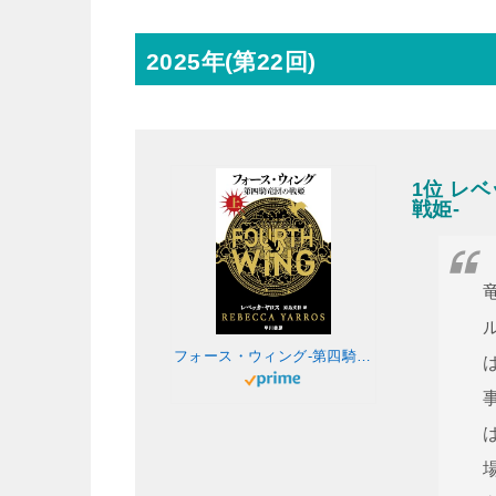
2025年(第22回)
1位 レ
戦姫-
フォース・ウィング-第四騎竜団の戦姫- 上