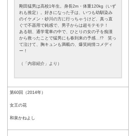
剛田猛男は高校1年生。身長2m・体重120kg（いず
れも推定）。好きになった子は、いつも幼馴染み
のイケメン・砂川の方に行っちゃうけど、真っ直
ぐで不器用で鈍感で、男子からは超モテモテ！
ある朝、通学電車の中で、ひとりの女の子を痴漢
から救ったことで猛男にも春到来の予感…!? 笑っ
て泣けて、胸キュンも満載の、爆笑純情コメディ
ー！
（「内容紹介」より）
第60回（2014年）
女王の花
和泉かねよし