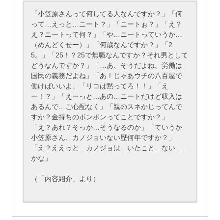
「小笠原さんって何してる人なんですか？」「何
って…えっと…ニート？」「ニートぉ？」「え？
え？ニートって何？」「や…ニートっていうか…
（めんどくせー）」「何歳なんですか？」「2
5。」「25！？25で無職なんですか？それ男として
どうなんですか？」「…あ、そうだよね。労働は
国民の義務だよね」「あ！じゃあウチの八百屋で
働けばいいよ」「リコは黙ってろ！！」「え
ー！？」「えーっと…あの…ニートだけど収入は
あるんで…ご心配なく」「親のスネかじってんで
すか？金持ちのボンボンってことですか？」
「え？あれ？そっか…そうなるのか」「ていうか
小笠原さん、カノジョいない歴何年ですか？」
「え？ええっと…カノジョは…いたこと…ない…
かな」
（「内容紹介」より）