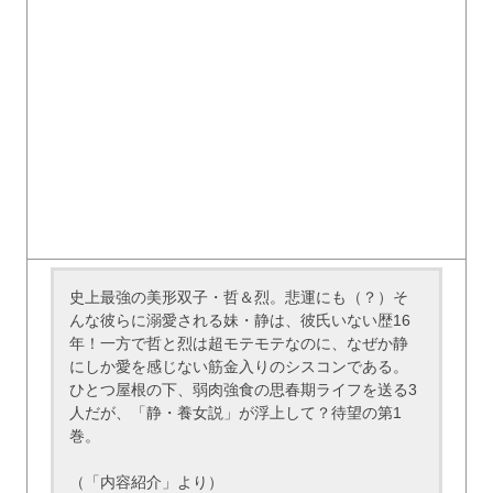
史上最強の美形双子・哲＆烈。悲運にも（？）そ
んな彼らに溺愛される妹・静は、彼氏いない歴16
年！一方で哲と烈は超モテモテなのに、なぜか静
にしか愛を感じない筋金入りのシスコンである。
ひとつ屋根の下、弱肉強食の思春期ライフを送る3
人だが、「静・養女説」が浮上して？待望の第1
巻。
（「内容紹介」より）