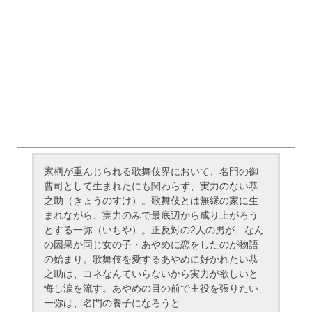
家柄が重んじられる歌舞伎界において、名門の御
曹司として生まれたにも関わらず、実力のない恭
之助（きょうのすけ）。歌舞伎とは無縁の家に生
まれながら、実力のみで最底辺から成り上がろう
とする一弥（いちや）。正反対の2人の男が、なん
の因果か同じ女の子・あやめに恋をしたのが物語
の始まり。歌舞伎を愛するあやめに好かれたい恭
之助は、コネなんていらないから実力が欲しいと
悔し涙を流す。あやめの目の前で主役を張りたい
一弥は、名門の養子になろうと…