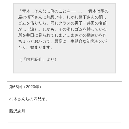
「青木…そんなに俺のことを──…」 青木は隣の
席の橋下さんに片想い中。しかし橋下さんの消し
ゴムを借りたら、同じクラスの男子・井田の名前
が…（涙）。しかも、その消しゴムを持っている
所を井田に見られてしまい…まさかの勘違いを!?
ちょっとおバカで、最高に一生懸命な初恋ものが
たり、始まります。
（「内容紹介」より）
第66回（2020年）
柚木さんちの四兄弟。
藤沢志月