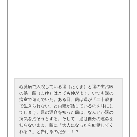
心臓病で入院している逞（たくま）と逞の主治医
の娘・繭（まゆ）はとても仲がよく、いつも逞の
病室で遊んでいた。ある日、繭は逞が「二十歳ま
で生きられない」と両親が話しているのを耳にし
てしまう。逞の運命を知った繭は、なんとか逞の
病気を治そうとする。そして、逞は自分の運命を
知らないまま、繭に「大人になったら結婚してく
れる？」と告げるのだが…！？