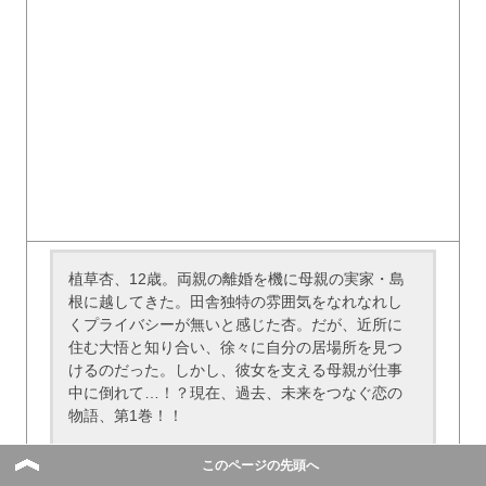
植草杏、12歳。両親の離婚を機に母親の実家・島
根に越してきた。田舎独特の雰囲気をなれなれし
くプライバシーが無いと感じた杏。だが、近所に
住む大悟と知り合い、徐々に自分の居場所を見つ
けるのだった。しかし、彼女を支える母親が仕事
中に倒れて…！？現在、過去、未来をつなぐ恋の
物語、第1巻！！
（「内容紹介」より）
このページの先頭へ