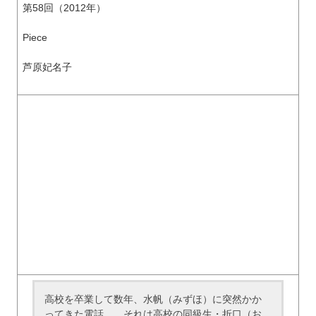
第58回（2012年）
Piece
芦原妃名子
高校を卒業して数年、水帆（みずほ）に突然かか
ってきた電話……それは高校の同級生・折口（お