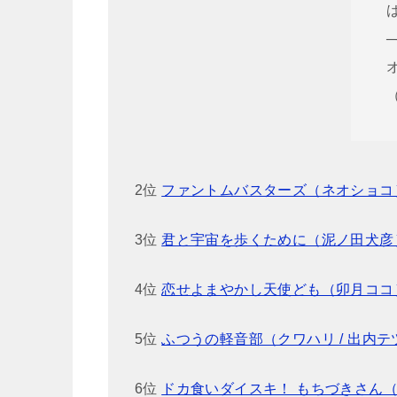
2位
ファントムバスターズ（ネオショコ
3位
君と宇宙を歩くために（泥ノ田犬彦
4位
恋せよまやかし天使ども（卯月ココ
5位
ふつうの軽音部（クワハリ / 出内テ
6位
ドカ食いダイスキ！ もちづきさん