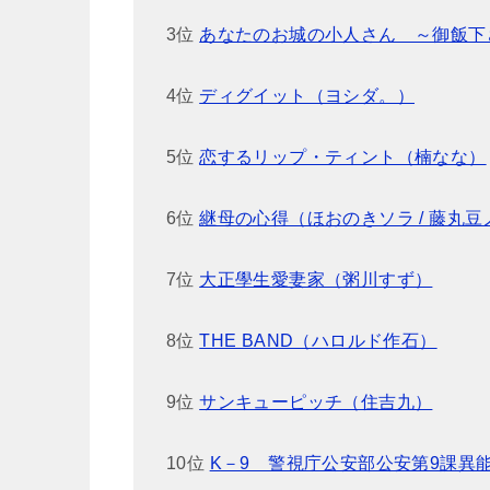
3位
あなたのお城の小人さん ～御飯下さい
4位
ディグイット（ヨシダ。）
5位
恋するリップ・ティント（楠なな）
6位
継母の心得（ほおのきソラ / 藤丸豆ノ
7位
大正學生愛妻家（粥川すず）
8位
THE BAND（ハロルド作石）
9位
サンキューピッチ（住吉九）
10位
K－9 警視庁公安部公安第9課異