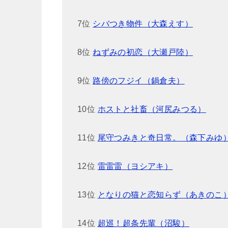
7位
シバつき物件（大森えす）
8位
ねずみの初恋（大瀬戸陸）
9位
路傍のフジイ（鍋倉夫）
10位
ホストと社畜（河尻みつる）
11位
尾守つみきと奇日常。（森下みゆ
12位
雷雷雷（ヨシアキ）
13位
となりの猫と恋知らず（あきのこ
14位
超巡！超条先輩（沼駿）