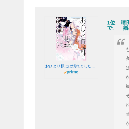
1位 晴
で。 婚
おひとり様には慣れましたので。 婚約者放置中！: 1【イラスト特典付】 (comic LAKE)