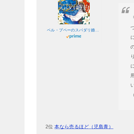
ベル・プペーのスパダリ婚約～「好みじゃない」と言われた人形姫、我慢をやめたら皇子がデレデレになった。実に愛い！～（コミック） 1巻 (デジタル版ガンガンコミックスＵＰ！)
2位
本なら売るほど（児島青）