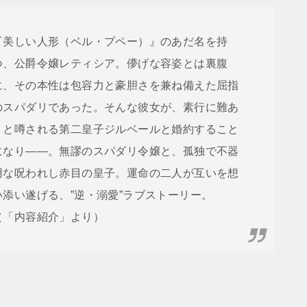
『美しい人形（ベル・プペー）』のあだ名を持
つ、公爵令嬢レティシア。儚げな容姿とは裏腹
に、その本性は包容力と豪胆さを兼ね備えた屈指
のスパダリであった。そんな彼女が、素行に難あ
りと噂される第二皇子ジルベールと婚約すること
になり――。無謬のスパダリ令嬢と、孤独で不器
用な呪われし赤目の皇子。運命の二人が互いを想
い添い遂げる、”逆・溺愛”ラブストーリー。
（「内容紹介」より）