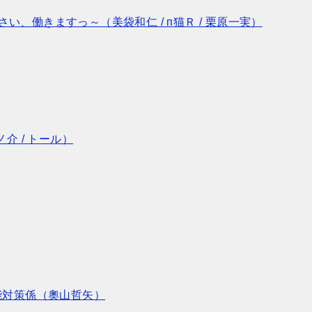
、働きますっ～（美袋和仁 / п猫Ｒ / 栗原一実）
介 / トール）
能対策係（奧山哲矢）