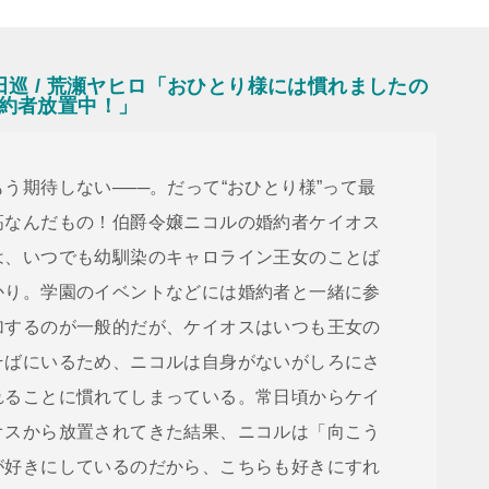
田巡 / 荒瀬ヤヒロ「おひとり様には慣れましたの
約者放置中！」
もう期待しない───。だって“おひとり様”って最
高なんだもの！伯爵令嬢ニコルの婚約者ケイオス
は、いつでも幼馴染のキャロライン王女のことば
かり。学園のイベントなどには婚約者と一緒に参
加するのが一般的だが、ケイオスはいつも王女の
そばにいるため、ニコルは自身がないがしろにさ
れることに慣れてしまっている。常日頃からケイ
オスから放置されてきた結果、ニコルは「向こう
が好きにしているのだから、こちらも好きにすれ