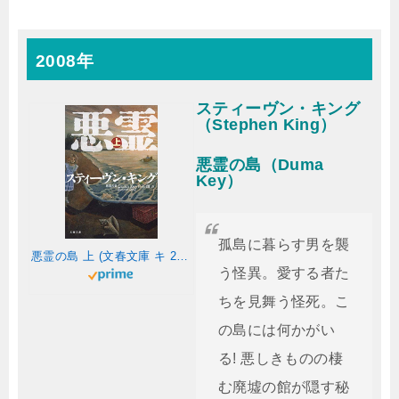
2008年
スティーヴン・キング
（Stephen King）
悪霊の島（Duma
Key）
孤島に暮らす男を襲
悪霊の島 上 (文春文庫 キ 2-46)
う怪異。愛する者た
ちを見舞う怪死。こ
の島には何かがい
る! 悪しきものの棲
む廃墟の館が隠す秘