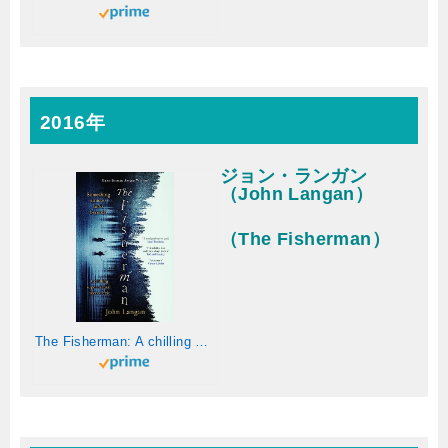
2016年
ジョン・ランガン
（John Langan）
（The Fisherman）
The Fisherman: A chilling supernatural horror epic (English Edition)