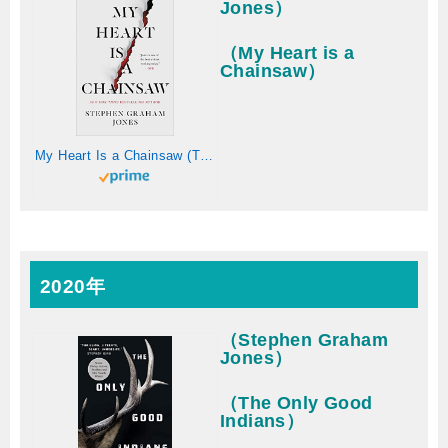
Jones）
（My Heart is a
Chainsaw）
My Heart Is a Chainsaw (The Indian Lake Trilogy Book 1) (English Edition)
2020年
（Stephen Graham
Jones）
（The Only Good
Indians）