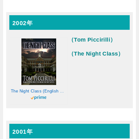
2002年
（Tom Piccirilli）
（The Night Class）
The Night Class (English Edition)
2001年