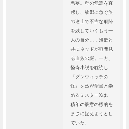
悪夢。母の危篤を直
感し、故郷に急ぐ旅
の途上で不吉な痕跡
を残していくもう一
人の自分……帰郷と
共にネッドが垣間見
る血族の謎。一方、
怪奇小説を耽読し
『ダンウィッチの
怪』を己が聖書と崇
めるミスターXは、
積年の殺意の標的を
まさに捉えようとし
ていた。