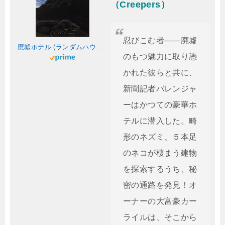
（Creepers）
忍びこむ者——廃墟
廃墟ホテル (ランダムハウス講談社文庫)
のもつ魅力に取り憑
かれた彼らと共に、
新聞記者バレンジャ
ーはかつての豪華ホ
テルに潜入した。畸
形のネズミ、５本足
のネコが棲まう建物
を探索するうち、秘
密の通路を発見！オ
ーナーの大富豪カー
ライルは、そこから