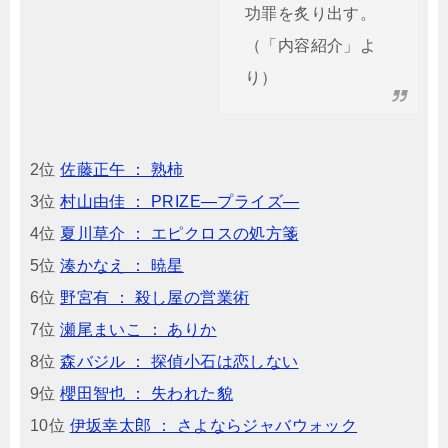
功罪を炙り出す。
（「内容紹介」よ
り）
2位
佐藤正午 ： 熟柿
3位
村山由佳 ： PRIZE―プライズ―
4位
夏川草介 ： エピクロスの処方箋
5位
湊かなえ ： 暁星
6位
野宮有 ： 殺し屋の営業術
7位
瀬尾まいこ ： ありか
8位
森バジル ： 探偵小石は恋しない
9位
櫻田智也 ： 失われた貌
10位
伊坂幸太郎 ： さよならジャバウォック