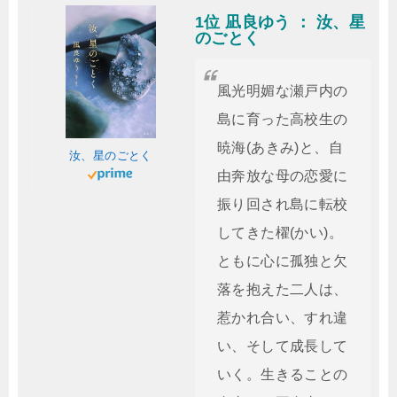
1位 凪良ゆう ： 汝、星
のごとく
風光明媚な瀬戸内の
島に育った高校生の
暁海(あきみ)と、自
汝、星のごとく
由奔放な母の恋愛に
振り回され島に転校
してきた櫂(かい)。
ともに心に孤独と欠
落を抱えた二人は、
惹かれ合い、すれ違
い、そして成長して
いく。生きることの