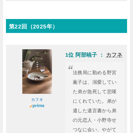
第22回（2025年）
1位 阿部暁子 ：
カフネ
法務局に勤める野宮
薫子は、溺愛してい
た弟が急死して悲嘆
カフネ
にくれていた。弟が
遺した遺言書から弟
の元恋人・小野寺せ
つなに会い、やがて