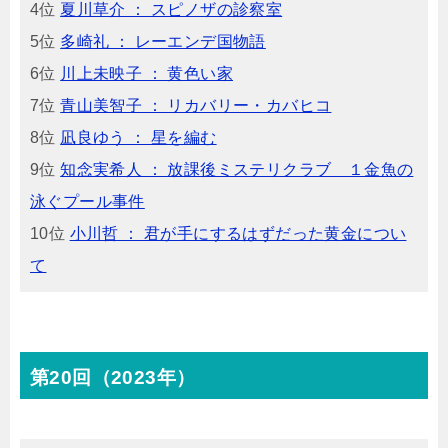
4位
夏川草介 ： スピノザの診察室
5位
多崎礼 ： レーエンデ国物語
6位
川上未映子 ： 黄色い家
7位
青山美智子 ： リカバリー・カバヒコ
8位
凪良ゆう ： 星を編む
9位
知念実希人 ： 放課後ミステリクラブ １金魚の
泳ぐプール事件
10位
小川哲 ： 君が手にするはずだった黄金につい
て
第20回（2023年）