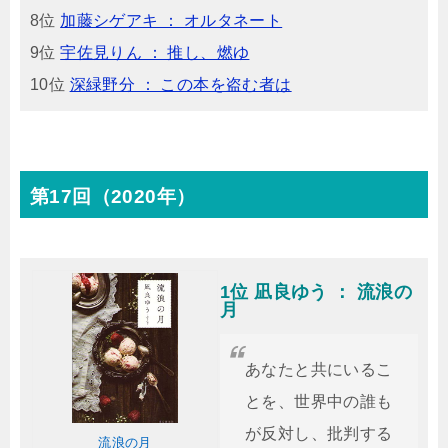
8位
加藤シゲアキ ： オルタネート
9位
宇佐見りん ： 推し、燃ゆ
10位
深緑野分 ： この本を盗む者は
第17回（2020年）
1位 凪良ゆう ： 流浪の
月
あなたと共にいるこ
とを、世界中の誰も
が反対し、批判する
流浪の月