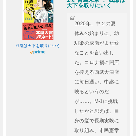
1位 宮島未奈 ： 成瀬は
天下を取りにいく
2020年、中２の夏
休みの始まりに、幼
馴染の成瀬がまた変
成瀬は天下を取りにいく
なことを言い出し
た。コロナ禍に閉店
を控える西武大津店
に毎日通い、中継に
映るというのだ
が……。M-1に挑戦
したかと思えば、自
身の髪で長期実験に
取り組み、市民憲章