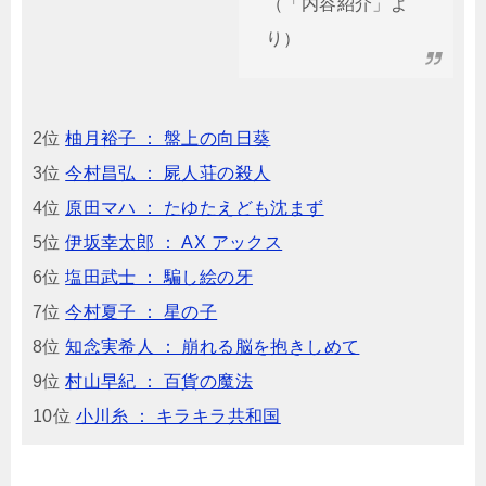
（「内容紹介」よ
り）
2位
柚月裕子 ： 盤上の向日葵
3位
今村昌弘 ： 屍人荘の殺人
4位
原田マハ ： たゆたえども沈まず
5位
伊坂幸太郎 ： AX アックス
6位
塩田武士 ： 騙し絵の牙
7位
今村夏子 ： 星の子
8位
知念実希人 ： 崩れる脳を抱きしめて
9位
村山早紀 ： 百貨の魔法
10位
小川糸 ： キラキラ共和国