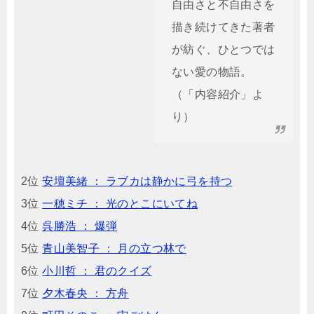
自由さと不自由さを
描き続けてきた著者
が紡ぐ、ひとつでは
ない愛の物語。
（「内容紹介」よ
り）
2位
安壇美緒 ： ラブカは静かに弓を持つ
3位
一穂ミチ ： 光のとこにいてね
4位
呉勝浩 ： 爆弾
5位
青山美智子 ： 月の立つ林で
6位
小川哲 ： 君のクイズ
7位
夕木春央 ： 方舟