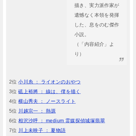
描き、実力派作家が
遺憾なく本領を発揮
した、息をのむ傑作
小説。
（「内容紹介」よ
り）
2位
小川糸 ： ライオンのおやつ
3位
砥上裕將 ： 線は、僕を描く
4位
横山秀夫 ： ノースライト
5位
川越宗一 ： 熱源
6位
相沢沙呼 ： medium 霊媒探偵城塚翡翠
7位
川上未映子 ： 夏物語