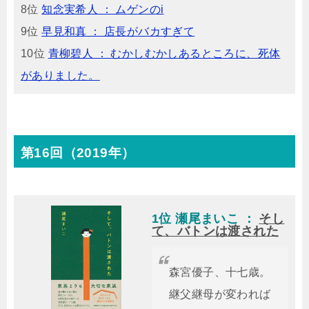
8位
知念実希人 ： ムゲンのi
9位
早見和真 ： 店長がバカすぎて
10位
青柳碧人 ： むかしむかしあるところに、死体
がありました。
第16回（2019年）
1位 瀬尾まいこ ：
そし
て、バトンは渡された
森宮優子、十七歳。
継父継母が変われば