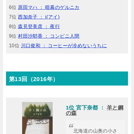
6位
原田マハ ： 暗幕のゲルニカ
7位
西加奈子 ： i(アイ)
8位
森見登美彦 ： 夜行
9位
村田沙耶香 ： コンビニ人間
10位
川口俊和 ： コーヒーが冷めないうちに
第13回（2016年）
1位 宮下奈都 ：
羊と鋼
の森
北海道の山奥の小さ