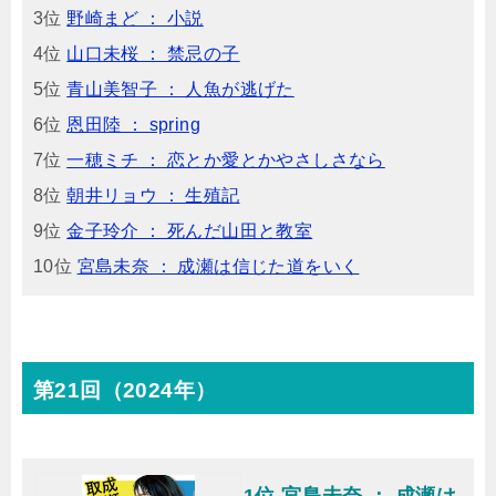
3位
野崎まど ： 小説
4位
山口未桜 ： 禁忌の子
5位
青山美智子 ： 人魚が逃げた
6位
恩田陸 ： spring
7位
一穂ミチ ： 恋とか愛とかやさしさなら
8位
朝井リョウ ： 生殖記
9位
金子玲介 ： 死んだ山田と教室
10位
宮島未奈 ： 成瀬は信じた道をいく
第21回（2024年）