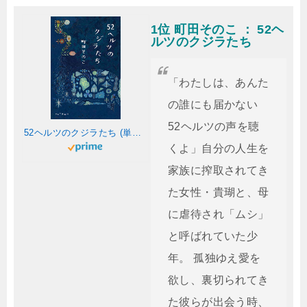
1位 町田そのこ ： 52ヘ
ルツのクジラたち
「わたしは、あんた
の誰にも届かない
52ヘルツの声を聴
52ヘルツのクジラたち (単行本)
くよ」自分の人生を
家族に搾取されてき
た女性・貴瑚と、母
に虐待され「ムシ」
と呼ばれていた少
年。 孤独ゆえ愛を
欲し、裏切られてき
た彼らが出会う時、