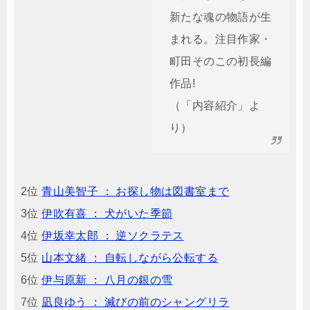
新たな魂の物語が生
まれる。注目作家・
町田そのこの初長編
作品!
（「内容紹介」よ
り）
2位
青山美智子 ： お探し物は図書室まで
3位
伊吹有喜 ： 犬がいた季節
4位
伊坂幸太郎 ： 逆ソクラテス
5位
山本文緒 ： 自転しながら公転する
6位
伊与原新 ： 八月の銀の雪
7位
凪良ゆう ： 滅びの前のシャングリラ