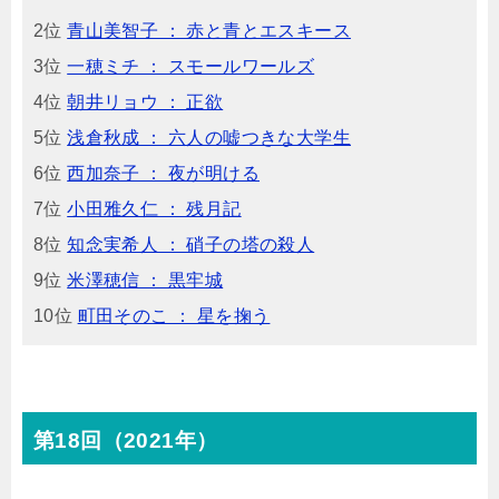
2位
青山美智子 ： 赤と青とエスキース
3位
一穂ミチ ： スモールワールズ
4位
朝井リョウ ： 正欲
5位
浅倉秋成 ： 六人の嘘つきな大学生
6位
西加奈子 ： 夜が明ける
7位
小田雅久仁 ： 残月記
8位
知念実希人 ： 硝子の塔の殺人
9位
米澤穂信 ： 黒牢城
10位
町田そのこ ： 星を掬う
第18回（2021年）