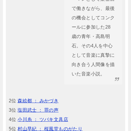
で働きながら、最後
の機会としてコンク
ールに参加した28
歳の青年・高島明
石。その4人を中心
として音楽に真摯に
向き合う人間像を描
いた音楽小説。
2位
森絵都 ： みかづき
3位
塩田武士 ： 罪の声
4位
小川糸 ： ツバキ文具店
5位
村山早紀 ： 桜風堂ものがたり