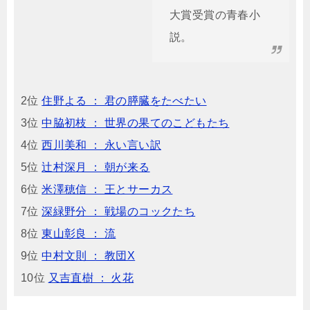
大賞受賞の青春小
説。
2位
住野よる ： 君の膵臓をたべたい
3位
中脇初枝 ： 世界の果てのこどもたち
4位
西川美和 ： 永い言い訳
5位
辻村深月 ： 朝が来る
6位
米澤穂信 ： 王とサーカス
7位
深緑野分 ： 戦場のコックたち
8位
東山彰良 ： 流
9位
中村文則 ： 教団X
10位
又吉直樹 ： 火花