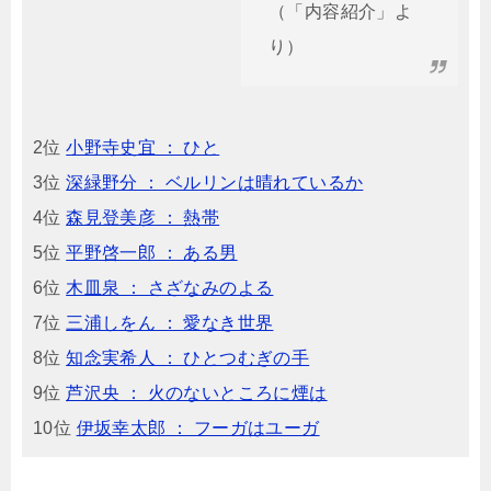
（「内容紹介」よ
り）
2位
小野寺史宜 ： ひと
3位
深緑野分 ： ベルリンは晴れているか
4位
森見登美彦 ： 熱帯
5位
平野啓一郎 ： ある男
6位
木皿泉 ： さざなみのよる
7位
三浦しをん ： 愛なき世界
8位
知念実希人 ： ひとつむぎの手
9位
芦沢央 ： 火のないところに煙は
10位
伊坂幸太郎 ： フーガはユーガ