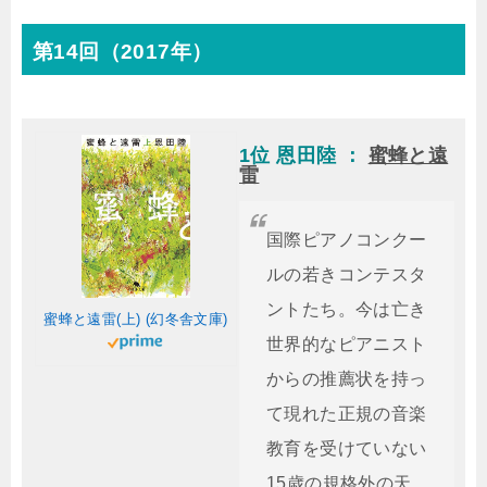
第14回（2017年）
1位 恩田陸 ：
蜜蜂と遠
雷
国際ピアノコンクー
ルの若きコンテスタ
ントたち。今は亡き
蜜蜂と遠雷(上) (幻冬舎文庫)
世界的なピアニスト
からの推薦状を持っ
て現れた正規の音楽
教育を受けていない
15歳の規格外の天