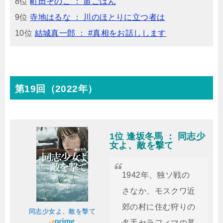
8位
町田そのこ ： 宙ごはん
9位
寺地はるな ： 川のほとりに立つ者は
10位
結城真一郎 ： #真相をお話しします
第19回（2022年）
1位 逢坂冬馬 ： 同志少
女よ、敵を撃て
1942年、独ソ戦の
さなか、モスクワ近
郊の村に住む狩りの
同志少女よ、敵を撃て
名手セラフィマの暮