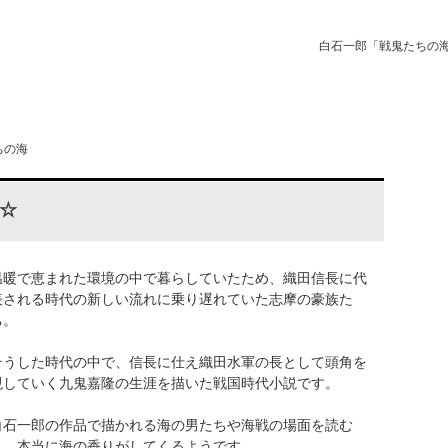
白石一郎「戦鬼たちの
ちの海
☆
温暖で恵まれた環境の中で暮らしていたため、織田信長に代
表される時代の新しい流れに乗り遅れていた志摩の豪族た
ち。
そうした時代の中で、信長に仕え織田水軍の長として頭角を
現していく九鬼嘉隆の生涯を描いた戦国時代小説です。
白石一郎の作品で描かれる海の男たちや海戦の場面を読む
と、本当に海の香りがしてくるようです。