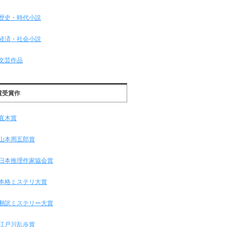
歴史・時代小説
経済・社会小説
文芸作品
賞受賞作
直木賞
山本周五郎賞
日本推理作家協会賞
本格ミステリ大賞
翻訳ミステリー大賞
江戸川乱歩賞