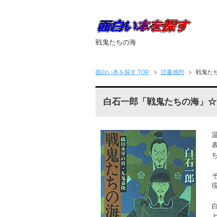
戦鬼たちの海
面白い本を探す
TOP
読書感想
戦鬼た
白石一郎「戦鬼たちの海」☆