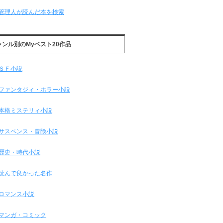
管理人が読んだ本を検索
ャンル別のMyベスト20作品
ＳＦ小説
ファンタジィ・ホラー小説
本格ミステリィ小説
サスペンス・冒険小説
歴史・時代小説
読んで良かった名作
ロマンス小説
マンガ・コミック