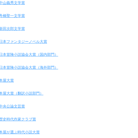
中山義秀文学賞
舟橋聖一文学賞
新田次郎文学賞
日本ファンタジーノベル大賞
日本冒険小説協会大賞（国内部門）
日本冒険小説協会大賞（海外部門）
本屋大賞
本屋大賞（翻訳小説部門）
中央公論文芸賞
歴史時代作家クラブ賞
本屋が選ぶ時代小説大賞