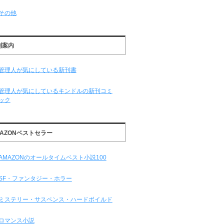
その他
刊案内
管理人が気にしている新刊書
管理人が気にしているキンドルの新刊コミ
ック
MAZONベストセラー
AMAZONのオールタイムベスト小説100
SF・ファンタジー・ホラー
ミステリー・サスペンス・ハードボイルド
ロマンス小説