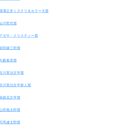
横溝正史ミステリ＆ホラー大賞
鮎川哲也賞
アガサ・クリスティー賞
柴田錬三郎賞
大藪春彦賞
吉川英治文学賞
吉川英治文学新人賞
泉鏡花文学賞
山田風太郎賞
司馬遼太郎賞