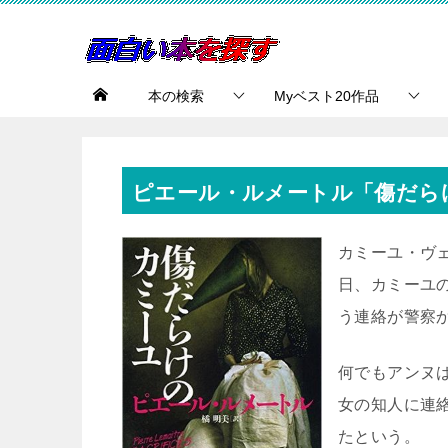
本の検索
Myベスト20作品
ピエール・ルメートル「傷だら
カミーユ・ヴ
日、カミーユ
う連絡が警察
何でもアンヌ
女の知人に連
たという。