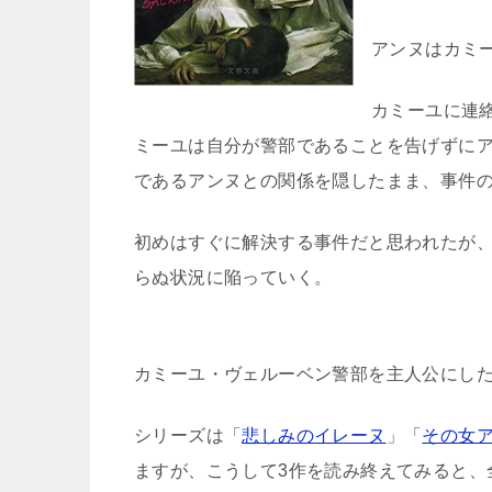
アンヌはカミ
カミーユに連
ミーユは自分が警部であることを告げずに
であるアンヌとの関係を隠したまま、事件
初めはすぐに解決する事件だと思われたが
らぬ状況に陥っていく。
カミーユ・ヴェルーベン警部を主人公にした
シリーズは「
悲しみのイレーヌ
」「
その女
ますが、こうして3作を読み終えてみると、