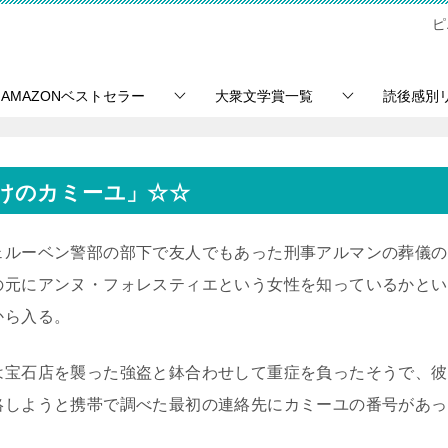
ピ
AMAZONベストセラー
大衆文学賞一覧
読後感別
けのカミーユ」☆☆
ェルーベン警部の部下で友人でもあった刑事アルマンの葬儀の
の元にアンヌ・フォレスティエという女性を知っているかとい
から入る。
は宝石店を襲った強盗と鉢合わせして重症を負ったそうで、彼
絡しようと携帯で調べた最初の連絡先にカミーユの番号があっ